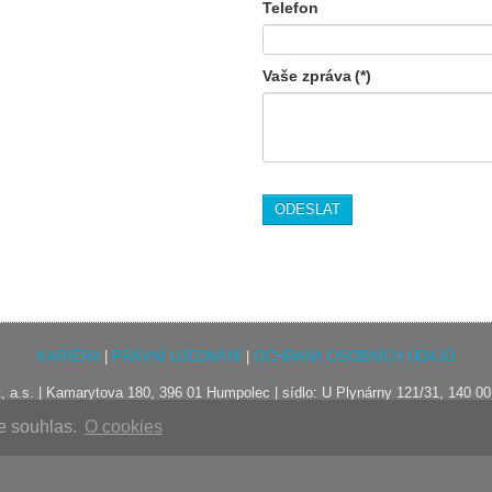
Telefon
Vaše zpráva
(*)
ODESLAT
KARIÉRA
|
PRÁVNÍ UJEDNÁNÍ
|
OCHRANA OSOBNÍCH ÚDAJŮ
, a.s. | Kamarytova 180, 396 01 Humpolec | sídlo: U Plynárny 121/31, 140 0
IČO: 28123395 | DIČ: CZ28123395 | plátce DPH
te souhlas.
O cookies
artspect@artspect.cz
|
www.artspect.cz
|
facebook
apsaná v obchodním rejstříku vedeném Městským soudem v Praze, oddíl B, 