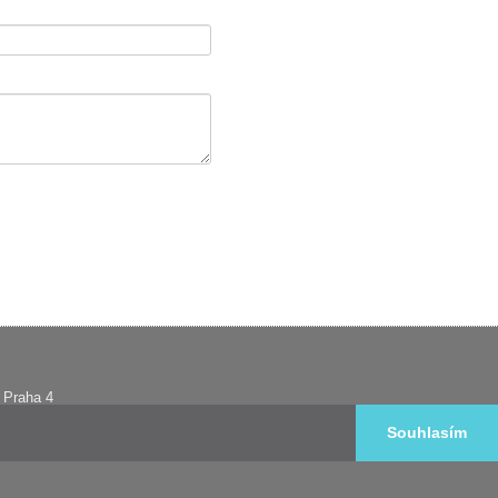
0 Praha 4
Souhlasím
vložka 18335.