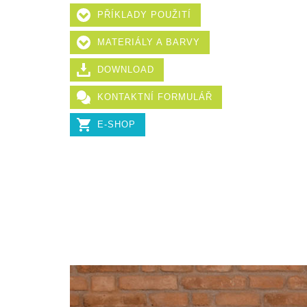
PŘÍKLADY POUŽITÍ
MATERIÁLY A BARVY
DOWNLOAD
KONTAKTNÍ FORMULÁŘ
E-SHOP