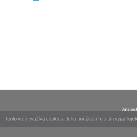
Artspect
Tento web využívá cookies. Jeho používáním s tím vyjadřuje
Společnost z