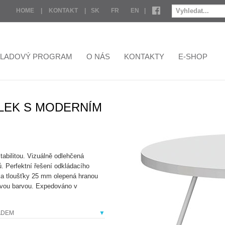
HOME
|
KONTAKT
|
SK
FR
EN
|
KLADOVÝ PROGRAM
O NÁS
KONTAKTY
E-SHOP
OLEK S MODERNÍM
abilitou. Vizuálně odlehčená
ů. Perfektní řešení odkládacího
ka tloušťky 25 mm olepená hranou
vou barvou. Expedováno v
ADEM