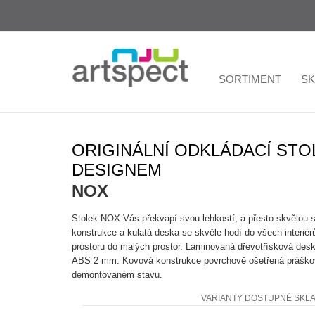
SORTIMENT
S
ORIGINÁLNÍ ODKLÁDACÍ ST
DESIGNEM
NOX
Stolek NOX Vás překvapí svou lehkostí, a přesto skvělou st
konstrukce a kulatá deska se skvěle hodí do všech interiér
prostoru do malých prostor. Laminovaná dřevotřísková des
ABS 2 mm. Kovová konstrukce povrchově ošetřená práško
demontovaném stavu.
VARIANTY DOSTUPNÉ SKL