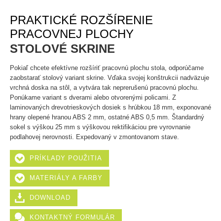
PRAKTICKÉ ROZŠÍRENIE
PRACOVNEJ PLOCHY
STOLOVÉ SKRINE
Pokiaľ chcete efektívne rozšíriť pracovnú plochu stola, odporúčame
zaobstarať stolový variant skrine. Vďaka svojej konštrukcii nadväzuje
vrchná doska na stôl, a vytvára tak neprerušenú pracovnú plochu.
Ponúkame variant s dverami alebo otvorenými policami. Z
laminovaných drevotrieskových dosiek s hrúbkou 18 mm, exponované
hrany olepené hranou ABS 2 mm, ostatné ABS 0,5 mm. Štandardný
sokel s výškou 25 mm s výškovou rektifikáciou pre vyrovnanie
podlahovej nerovnosti. Expedovaný v zmontovanom stave.
PRÍKLADY POUŽITIA
MATERIÁLY A FARBY
DOWNLOAD
KONTAKTNÝ FORMULÁR