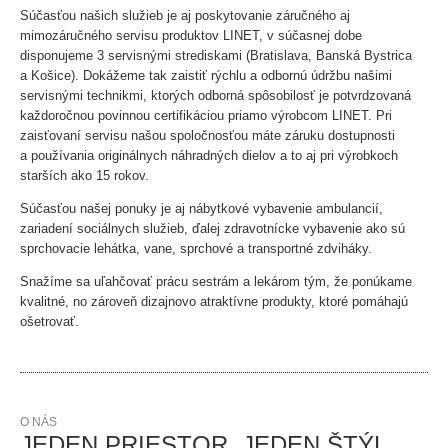
Súčasťou našich služieb je aj poskytovanie záručného aj
mimozáručného servisu produktov LINET, v súčasnej dobe
disponujeme 3 servisnými strediskami (Bratislava, Banská Bystrica
a Košice). Dokážeme tak zaistiť rýchlu a odbornú údržbu našimi
servisnými technikmi, ktorých odborná spôsobilosť je potvrdzovaná
každoročnou povinnou certifikáciou priamo výrobcom LINET. Pri
zaisťovaní servisu našou spoločnosťou máte záruku dostupnosti
a používania originálnych náhradných dielov a to aj pri výrobkoch
starších ako 15 rokov.
Súčasťou našej ponuky je aj nábytkové vybavenie ambulancií,
zariadení sociálnych služieb, ďalej zdravotnícke vybavenie ako sú
sprchovacie lehátka, vane, sprchové a transportné zdviháky.
Snažíme sa uľahčovať prácu sestrám a lekárom tým, že ponúkame
kvalitné, no zároveň dizajnovo atraktívne produkty, ktoré pomáhajú
ošetrovať.
O NÁS
JEDEN PRIESTOR, JEDEN ŠTÝL,