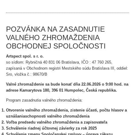
POZVÁNKA NA ZASADNUTIE
VALNÉHO ZHROMAŽDENIA
OBCHODNEJ SPOLOČNOSTI
Artspect spol. s r. o.
so sídlom: Rybničná 40 831 06 Bratislava, IČO : 47 760 265,
zapísaná v Obchodnom registri Mestského súdu Bratislava III, oddiel:
Sro, vložka č.: 98670/B
Valné zhromaždenie sa bude konať dňa 22.06.2026 o 9:00 hod. na
adrese Kamarytova 180, 396 01 Humpolec, Česká republika.
Program zasadnutia valného zhromaždenia:
Otvorenie valného zhromaždenia, zistenie účasti, počtu hlasov a
uznášaniaschopnosti valného zhromaždenia
Voľba predsedu valného zhromaždenia a zapisovateľa
Schválenie riadnej účtovnej závierky za rok 2025
Schválenie zmeny Spoločenskej zmluvy – úprava zákazu