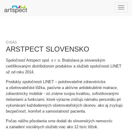
Toggle
naviga
O NÁS
ARSTPECT SLOVENSKO
Spoločnosť Artspect spol. s r. o. Bratislava je slovenským
certifikovaným distribútorom produktov a služieb spoločnosti LINET
už od roku 2014.
Produkty spoločnosti LINET – polohovateľné zdravotnícke
a ošetrovateľské lôžka, pasívne a aktívne antidekubitné matrace,
zdravotnícky mobiliár - sú známe svojou kvalitou, sofistikovanými
riešeniami a funkciami, ktoré výrazne znižujú námahu personálu pri
vykonávaní každodenných ošetrovateľských úkonov, ako aj zvyšujú
bezpečnosť, komfort a samostatnosť pacienta.
Počas nášho pôsobenia sme dodali do slovenských nemocníc
a zariadení sociálnych služieb viac ako 12 tisíc lôžok.